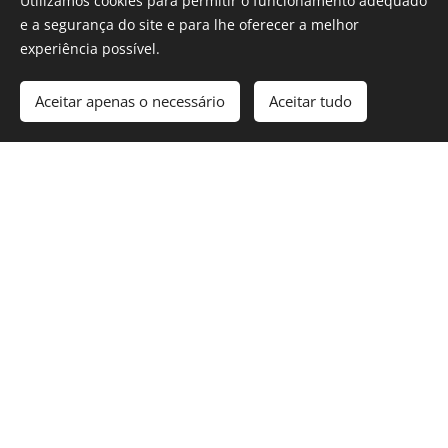
Utilizamos cookies para permitir o funcionamento adequado
e a segurança do site e para lhe oferecer a melhor
ENVIAR | SUBMIT
experiência possível.
Aceitar apenas o necessário
Aceitar tudo
HOME
LOOKBOOK
WORKSHOPS