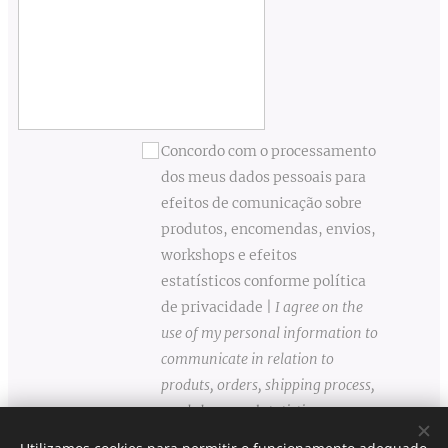
Concordo com o processamento
dos meus dados pessoais para
efeitos de comunicação sobre
produtos, encomendas, envios,
workshops e efeitos
estatísticos conforme política
de privacidade |
I agree on the
use of my personal information to
communicate in relation to
produts, orders, shipping process,
workshops and statistics
according to the privacy rule