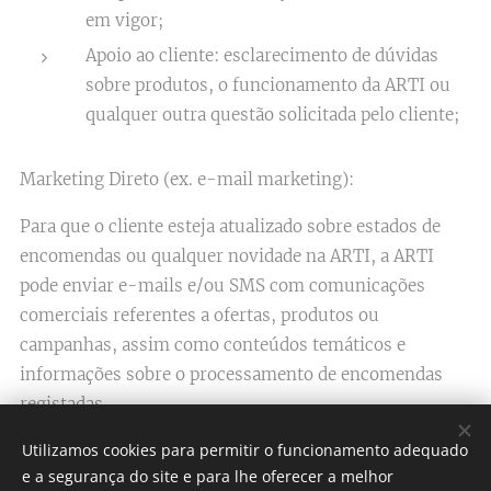
em vigor;
Apoio ao cliente: esclarecimento de dúvidas
sobre produtos, o funcionamento da ARTI ou
qualquer outra questão solicitada pelo cliente;​
Marketing Direto (ex. e-mail marketing):
Para que o cliente esteja atualizado sobre estados de
encomendas ou qualquer novidade na ARTI,​ a ARTI
pode enviar e-mails e/ou SMS com comunicações
comerciais referentes a ofertas, produtos ou
campanhas, assim como conteúdos temáticos e
informações sobre o processamento de encomendas
registadas.
Utilizamos cookies para permitir o funcionamento adequado
Para efeitos de marketing, a ARTI ​pode considerar e
e a segurança do site e para lhe oferecer a melhor
utilizar determinados dados como produtos